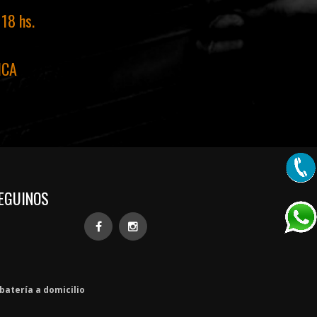
 18 hs.
ICA
EGUINOS
batería a domicilio