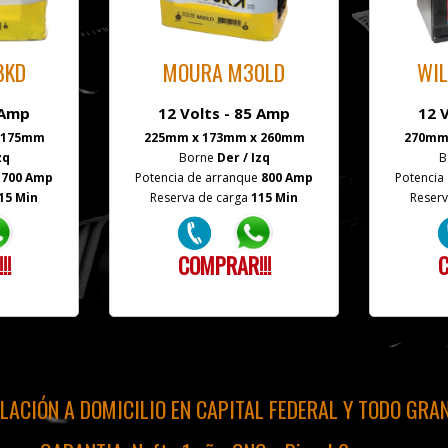
8KD
MOURA M30LD
WIL
 Amp
12 Volts - 85 Amp
12 
 175mm
225mm x 173mm x 260mm
270mm
zq
Borne
Der / Izq
B
e
700 Amp
Potencia de arranque
800 Amp
Potencia
15 Min
Reserva de carga
115 Min
Reserv
!!
COMPRAR!!!
C
ALACIÓN A DOMICILIO EN CAPITAL FEDERAL Y TODO GRA