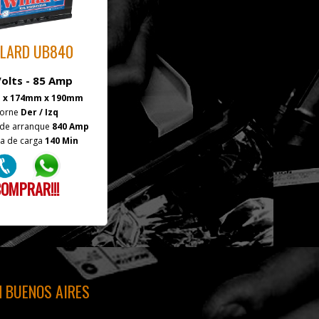
LARD UB840
Volts - 85 Amp
 x 174mm x 190mm
orne
Der / Izq
 de arranque
840 Amp
a de carga
140 Min
OMPRAR!!!
N BUENOS AIRES