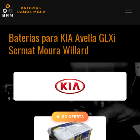
Baterías para KIA Avella GLXi
Sermat Moura Willard
🔥
EN OFERTA