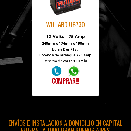
WILLARD UB730
12 Volts - 75 Amp
240mm x 174mm x 190mm
Borne
Der / Izq
Potencia de arranque
720 Amp
Reserva de carga
100 Min
COMPRAR!!!
ENVÍOS E INSTALACIÓN A DOMICILIO EN CAPITAL
FEDERAL Y TODO GRAN BUENOS AIRES