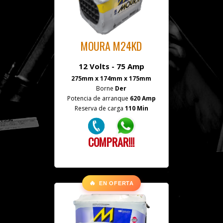
MOURA M24KD
12 Volts - 75 Amp
275mm x 174mm x 175mm
Borne
Der
Potencia de arranque
620 Amp
Reserva de carga
110 Min
COMPRAR!!!
🔥
EN OFERTA