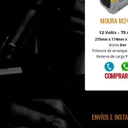
MOURA M2
12 Volts - 75
275mm x 174mm x
Borne
Der
Potencia de arranqu
Reserva de carga
1
COMPRAR!
ENVÍOS E INST