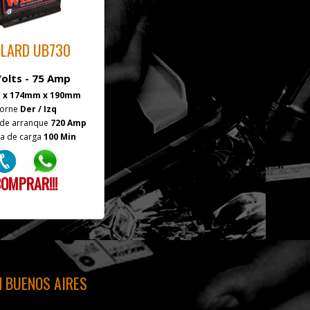
LLARD UB730
Volts - 75 Amp
 x 174mm x 190mm
orne
Der / Izq
 de arranque
720 Amp
a de carga
100 Min
OMPRAR!!!
N BUENOS AIRES