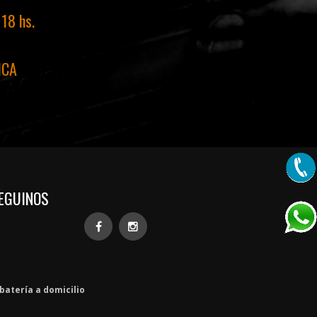
 18 hs.
ICA
EGUINOS
batería a domicilio