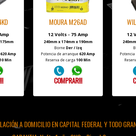
4KD
MOURA M26AD
WI
 Amp
12 Volts - 75 Amp
12 
 175mm
240mm x 174mm x 190mm
240mm
Borne
Der / Izq
B
e
620 Amp
Potencia de arranque
620 Amp
Potencia
10 Min
Reserva de carga
100 Min
Reserv
!!
COMPRAR!!!
C
ALACIÓN A DOMICILIO EN CAPITAL FEDERAL Y TODO GRA