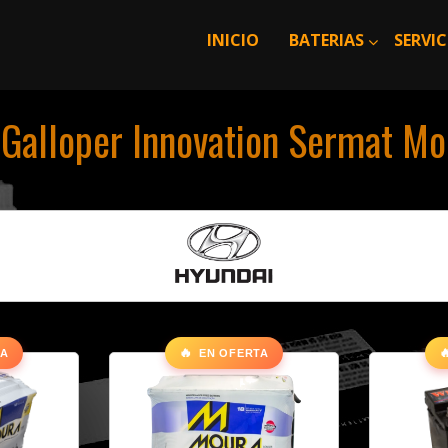
INICIO
BATERIAS
SERVIC
Galloper Innovation Sermat Mo
🔥

TA
EN OFERTA