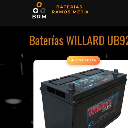
Baterías WILLARD UB92
🔥
EN OFERTA