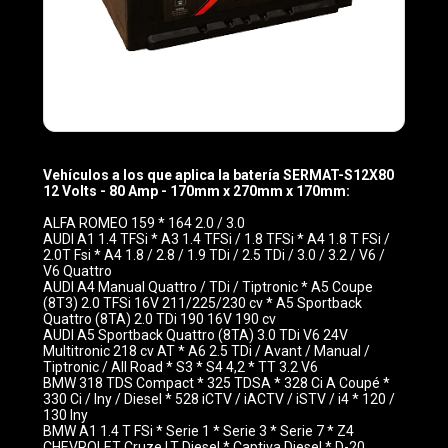
Vehículos a los que aplica la batería SERMAT-S12X80
12 Volts - 80 Amp - 170mm x 270mm x 170mm:
ALFA ROMEO 159 * 164 2.0 / 3.0
AUDI A1 1.4 TFSi * A3 1.4 TFSi / 1.8 TFSi * A4 1.8 T FSi /
2.0T Fsi * A4 1.8 / 2.8 / 1.9 TDi / 2.5 TDi / 3.0 / 3.2 / V6 /
V6 Quattro
AUDI A4 Manual Quattro / TDi / Tiptronic * A5 Coupe
(8T3) 2.0 TFSi 16V 211/225/230 cv * A5 Sportback
Quattro (8TA) 2.0 TDi 190 16V 190 cv
AUDI A5 Sportback Quattro (8TA) 3.0 TDi V6 24V
Multitronic 218 cv AT * A6 2.5 TDi / Avant / Manual /
Tiptronic / All Road * S3 * S4 4,2 * TT 3.2 V6
BMW 318 TDS Compact * 325 TDSA * 328 Ci A Coupé *
330 Ci / Iny / Diesel * 528 iCTV / iACTV / iSTV / i4 * 120 /
130 Iny
BMW A1 1.4 T FSi * Serie 1 * Serie 3 * Serie 7 * Z4
CHEVROLET Cruze LT Diesel * Captiva Diesel * D-20