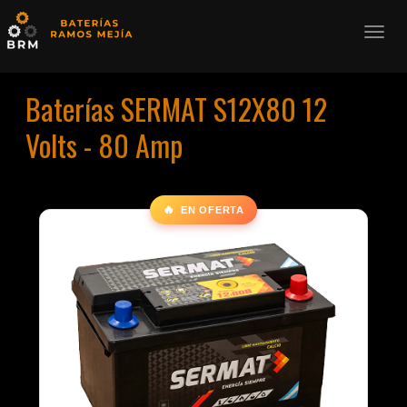
Baterías SERMAT S12X80 12
Volts - 80 Amp
🔥
EN OFERTA