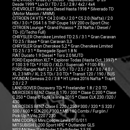
Desde 1999 * Luv D / TD / 2.5 / 2.8 / 4x2 / 4x4
CHEVROLET Silverado Diesel Hasta 1998 * Silverado TD
(Motor Maxion / MWM)
CITROEN C4 VTS * C4 2.0 HDi / 2.0 * C5 2.0 (Nafta) / 2.0
HDi / 3.0 i * DS4 1.6 THP Coupe 16V 200 cv Sport Chic
CITROEN Lounge * Grand Picasso * ZX Nafta / Diesel /
TD- (C/Techo Full)
CHRYSLER Cherokee Limited TD 2.5 / 3.1 * Gran Caravan
TD 2.5 / Base * Gran Caravan 3,3
CHRYSLER Gran Cherokee 5,2 * Gran Cherokee Limited
TD 2.5 / 3.1 * Renegade Sport 1.8 N
FIAT Ducato 1.9 Diesel * Toro 2.0 MJTD
FORD Expedition XLT * Explorer Todas (Hasta Oct. 1997) *
F 100 3.9 TDi * F100 D / XLD / Supercab * F100 4.9 i
FORD Ranger Naft 2.3 / 2.5/D / TD / 2.5 / 2.8 / 3.0 / 4.0 /
XL 2.3 MPi / XL 2.5 TDi / 3.0 TDi * Transit 120 / 190 / BUS
HYUNDAI Genesis 2.0 / 3.8 * H1 Línea 2016 Nafta * Trajet
2.0 / 2.7
LAND ROVER Discovery TDi * Freelander 1.8 / 2.0 TD
MERCEDES BENZ Clase B 170 / 200 * Clase C 200 * Clase
C 250 * Clase C Toda la línea 2015 * Clase CLK 230 /320 /
430
MERCEDES BENZ Clase E 220 / 250 / 300 / 320 * S 320 /
500 / 600 * SLK 200 / 300 * MB 180 Combi / Furgón /
Pick-Up * Vito 220 / 230
MINI COOPER Mini Cooper Linea 010/011
MITSUBISHI L 200 Sport HPE * Outlander GLS
NISSAN New Pathfinder * Pathfinder 3.5 SE