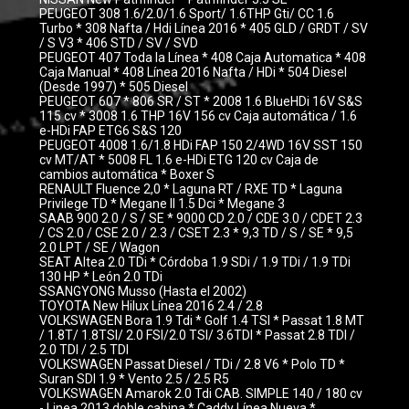
PEUGEOT 308 1.6/2.0/1.6 Sport/ 1.6THP Gti/ CC 1.6
Turbo * 308 Nafta / Hdi Línea 2016 * 405 GLD / GRDT / SV
/ S V3 * 406 STD / SV / SVD
PEUGEOT 407 Toda la Línea * 408 Caja Automatica * 408
Caja Manual * 408 Línea 2016 Nafta / HDi * 504 Diesel
(Desde 1997) * 505 Diesel
PEUGEOT 607 * 806 SR / ST * 2008 1.6 BlueHDi 16V S&S
115 cv * 3008 1.6 THP 16V 156 cv Caja automática / 1.6
e-HDi FAP ETG6 S&S 120
PEUGEOT 4008 1.6/1.8 HDi FAP 150 2/4WD 16V SST 150
cv MT/AT * 5008 FL 1.6 e-HDi ETG 120 cv Caja de
cambios automática * Boxer S
RENAULT Fluence 2,0 * Laguna RT / RXE TD * Laguna
Privilege TD * Megane II 1.5 Dci * Megane 3
SAAB 900 2.0 / S / SE * 9000 CD 2.0 / CDE 3.0 / CDET 2.3
/ CS 2.0 / CSE 2.0 / 2.3 / CSET 2.3 * 9,3 TD / S / SE * 9,5
2.0 LPT / SE / Wagon
SEAT Altea 2.0 TDi * Córdoba 1.9 SDi / 1.9 TDi / 1.9 TDi
130 HP * León 2.0 TDi
SSANGYONG Musso (Hasta el 2002)
TOYOTA New Hilux Línea 2016 2.4 / 2.8
VOLKSWAGEN Bora 1.9 Tdi * Golf 1.4 TSI * Passat 1.8 MT
/ 1.8T/ 1.8TSI/ 2.0 FSI/2.0 TSI/ 3.6TDI * Passat 2.8 TDI /
2.0 TDI / 2.5 TDI
VOLKSWAGEN Passat Diesel / TDi / 2.8 V6 * Polo TD *
Suran SDI 1.9 * Vento 2.5 / 2.5 R5
VOLKSWAGEN Amarok 2.0 Tdi CAB. SIMPLE 140 / 180 cv
- Linea 2013 doble cabina * Caddy Línea Nueva *